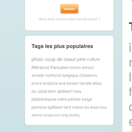
Vous avez oublié votre mot de passe ?
Tags les plus populaires
photo coup de coeur
paris
culture
littérature française
roman
amour
amélie nothomb
belgique
chalamov
encre
enfance
eva bester
famille
fêtes
du cazal
léon spilliaert
mes
bibliothèques
mère
peintre belge
peinture
spilliaert
tant mieux
#ia #aiact #ue
aliénor
amigurumi
ang dooley