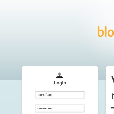
Login