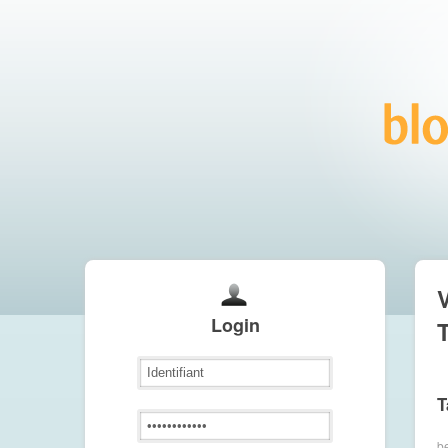
V
Login
T
T
b