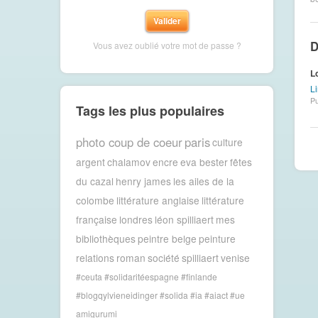
D
Vous avez oublié votre mot de passe ?
Lo
Li
Pu
Tags les plus populaires
photo coup de coeur
paris
culture
argent
chalamov
encre
eva bester
fêtes
du cazal
henry james
les ailes de la
colombe
littérature anglaise
littérature
française
londres
léon spilliaert
mes
bibliothèques
peintre belge
peinture
relations
roman
société
spilliaert
venise
#ceuta #solidaritéespagne #finlande
#blogqylvieneidinger #solida
#ia #aiact #ue
amigurumi