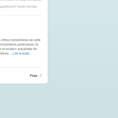
appartement haute-nendaz
 offres immobilières de cette
obilières partenaires: Ici
 et location actualisée de
ières ...
Lire la suite...
Page :
1