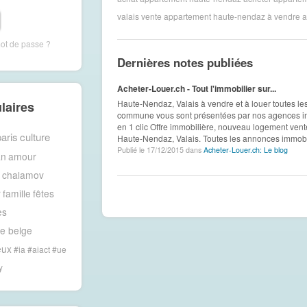
valais
vente appartement haute-nendaz
à vendre 
mot de passe ?
Dernières notes publiées
Acheter-Louer.ch - Tout l'immobilier sur...
Haute-Nendaz, Valais à vendre et à louer toutes les
laires
commune vous sont présentées par nos agences imm
en 1 clic Offre immobilière, nouveau logement vente
aris
culture
Haute-Nendaz, Valais. Toutes les annonces immobil
Publié le 17/12/2015 dans
Acheter-Louer.ch: Le blog
an
amour
chalamov
r
famille
fêtes
es
re belge
eux
#ia #aiact #ue
y