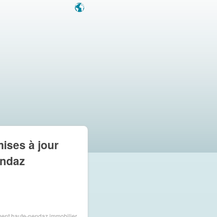
mises à jour
endaz
ment haute-nendaz
immobilier