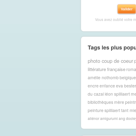
Vous avez oublié votre 
Tags les plus popu
photo coup de coeur
p
littérature française
rom
amélie nothomb
belgique
encre
enfance
eva beste
du cazal
léon spilliaert
m
bibliothèques
mère
peint
peinture
spilliaert
tant mi
aliénor
amigurumi
ang doole