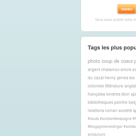
Vous avez oublié votre 
Tags les plus popu
photo coup de coeur
argent
chalamov
encre
e
du cazal
henry james
les
colombe
littérature angla
française
londres
léon spi
bibliothèques
peintre bel
relations
roman
société
sp
#ceuta #solidaritéespagne #f
#blogqylvieneidinger #solida
amigurumi