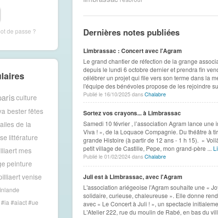
Dernières notes publiées
mot de passe ?
Limbrassac : Concert avec l'Agram
Le grand chantier de réfection de la grange associa
depuis le lundi 6 octobre dernier et prendra fin ve
laires
célébrer un projet qui file vers son terme dans la 
l'équipe des bénévoles propose de les rejoindre sur
Publié le 16/10/2025 dans
Chalabre
paris
culture
va bester
fêtes
Sortez vos crayons... à Limbrassac
 ailes de la
Samedi 10 février , l’association Agram lance une i
Viva ! », de la Loquace Compagnie. Du théâtre à tiro
ise
littérature
grande Histoire (à partir de 12 ans - 1 h 15). « Vo
petit village de Castille, Pepe, mon grand-père ...
Li
lliaert
mes
Publié le 01/02/2024 dans
Chalabre
ge
peinture
illiaert
venise
Juli est à Limbrassac, avec l'Agram
L'association ariégeoise l'Agram souhaite une « J
inlande
solidaire, curieuse, chaleureuse ». Elle donne ren
#ia #aiact #ue
avec « Le Concert à Juli ! », un spectacle initiale
L'Atelier 222, rue du moulin de Rabé, en bas du vill