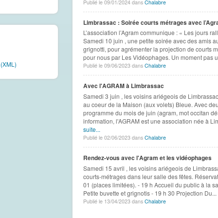
Publié le 09/01/2024 dans
Chalabre
Limbrassac : Soirée courts métrages avec l’Ag
L’association l’Agram communique : « Les jours rall
Samedi 10 juin , une petite soirée avec des amis aut
grignotti, pour agrémenter la projection de courts 
pour nous par Les Vidéophages. Un moment pas un
e (XML)
Publié le 09/06/2023 dans
Chalabre
Avec l'AGRAM à Limbrassac
Samedi 3 juin , les voisins ariégeois de Limbrassa
au coeur de la Maison (aux volets) Bleue. Avec de
programme du mois de juin (agram, mot occitan dés
information, l'AGRAM est une association née à Li
suite...
Publié le 02/06/2023 dans
Chalabre
Rendez-vous avec l'Agram et les vidéophages
Samedi 15 avril , les voisins ariégeois de Limbras
courts-métrages dans leur salle des fêtes. Réserva
01 (places limitées). - 19 h Accueil du public à la 
Petite buvette et grignotis - 19 h 30 Projection Du...
Publié le 13/04/2023 dans
Chalabre