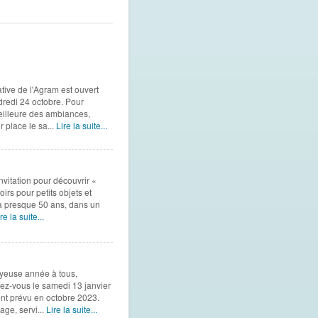
tive de l'Agram est ouvert
ndredi 24 octobre. Pour
meilleure des ambiances,
 place le sa...
Lire la suite...
nvitation pour découvrir «
irs pour petits objets et
ilà presque 50 ans, dans un
re la suite...
oyeuse année à tous,
dez-vous le samedi 13 janvier
ment prévu en octobre 2023.
age, servi...
Lire la suite...