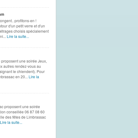
ram
ongent.. profitons-en !
our d'un petit verre et d'un
métrages choisis spécialement
i...
Lire la suite...
c proposent une soirée Jeux,
ux autres rendez-vous au
ignant le chiendent). Pour
mbrassac en 20...
Lire la
sac proposent une soirée
tion conseillée 06 87 08 60
salle des fêtes de Limbrassac
Lire la suite...