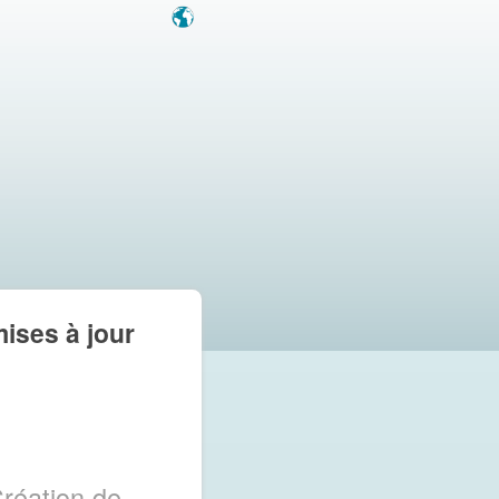
mises à jour
réation de