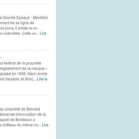
a Grande Époque - Montréal
ement de sa ligne de
 jours, il existe le co-
 notoriétés. Cette un...
Lire
.
t fédéral de la propriété
enregistrement de la marque «
éposée en 1996. Marc-André
d Vaudois, et direc...
Lire la
au propriété de Bernard
a demande d'annulation de la
'appel de Bordeaux a
 le château du même no...
Lire