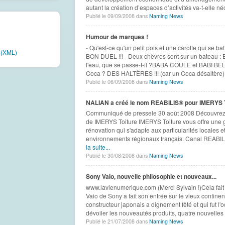
autant la création d’espaces d’activités va-t-elle né
Publié le 09/09/2008 dans
Naming News
Humour de marques !
- Qu'est-ce qu'un petit pois et une carotte qui se b
e (XML)
BON DUEL !!! - Deux chèvres sont sur un bateau :
l'eau, que se passe-t-il ?BABA COULE et BABI BÊLE !
Coca ? DES HALTÈRES !!! (car un Coca désaltère)- 
Publié le 06/09/2008 dans
Naming News
NALIAN a créé le nom REABILIS® pour IMERYS T
Communiqué de pressele 30 août 2008 Découvrez 
de IMERYS Toiture IMERYS Toiture vous offre une 
rénovation qui s'adapte aux particularités locales e
environnements régionaux français. Canal REABILI
la suite...
Publié le 30/08/2008 dans
Naming News
Sony Vaio, nouvelle philosophie et nouveaux...
www.lavienumerique.com (Merci Sylvain !)Cela fait
Vaio de Sony a fait son entrée sur le vieux continen
constructeur japonais a dignement fêté et qui fut l
dévoiler les nouveautés produits, quatre nouvelles 
Publié le 21/07/2008 dans
Naming News