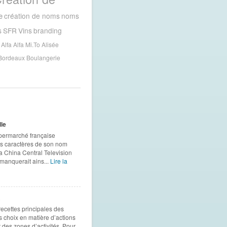
e
création de noms
noms
s
SFR
Vins
branding
Alfa
Alfa Mi.To
Alisée
Bordeaux
Boulangerie
lle
permarché française
es caractères de son nom
.La China Central Television
l manquerait ains...
Lire la
R
recettes principales des
rs choix en matière d’actions
es zones d’activités. Pour