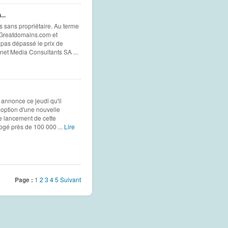
..
 sans propriétaire. Au terme
s Greatdomains.com et
 pas dépassé le prix de
net Media Consultants SA ...
annonce ce jeudi qu'il
doption d'une nouvelle
 Le lancement de cette
rogé près de 100 000 ...
Lire
Page :
1
2
3
4
5
Suivant