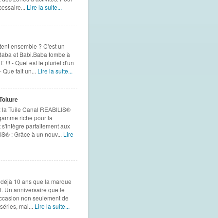
cessaire...
Lire la suite...
attent ensemble ? C'est un
 Baba et Babi.Baba tombe à
!! - Quel est le pluriel d'un
Que fait un...
Lire la suite...
oiture
la Tuile Canal REABILIS®
gamme riche pour la
t s'intègre parfaitement aux
S® : Grâce à un nouv...
Lire
 déjà 10 ans que la marque
t. Un anniversaire que le
'occasion non seulement de
séries, mai...
Lire la suite...