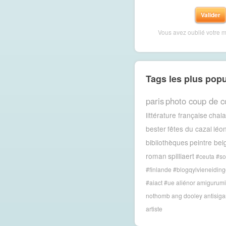
Vous avez oublié votre 
Tags les plus popu
paris
photo coup de c
littérature française
chal
bester
fêtes du cazal
léon
bibliothèques
peintre bel
roman
spilliaert
#ceuta #so
#finlande #blogqylvieneiding
#aiact #ue
aliénor
amigurumi
nothomb
ang dooley
antisig
artiste