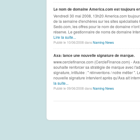
Le nom de domaine America.com est toujours en.
Vendredi 30 mai 2008, 13h20 America.com toujours
de la semaine d'enchères sur les sites spécialisé
Sedo.com, les offres pour le nom de domaine n'ont
réserve. Le gestionnaire de noms de domaine Inter
Lire la suite...
Publié le 10/06/2008 dans
Naming News
Axa: lance une nouvelle signature de marque.
www.cerclefinance.com (CercleFinance.com) - Axa 
souhaite renforcer sa stratégie de marque avec l'a
signature, intitulée : " réinventons / notre métier ".
nouvelle signature intervient après qu'Axa ait inter
la suite...
Publié le 09/06/2008 dans
Naming News