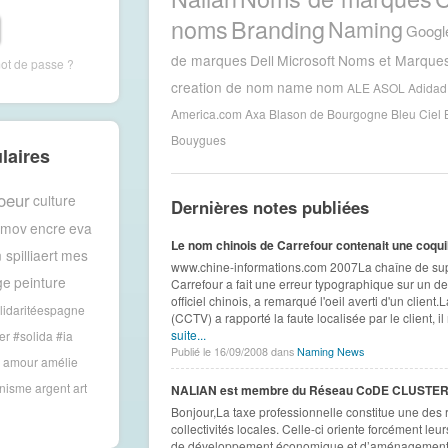
noms
Branding
Naming
Googl
de marques
Dell
Microsoft
Noms et Marque
mot de passe ?
creation de nom
name
nom
ALE
ASOL
Adidad
America.com
Axa
Blason de Bourgogne
Bleu Ciel
Bouygues
laires
oeur
culture
Dernières notes publiées
amov
encre
eva
Le nom chinois de Carrefour contenait une coqui
 spilliaert
mes
www.chine-informations.com 2007La chaîne de su
ge
peinture
Carrefour a fait une erreur typographique sur un d
officiel chinois, a remarqué l'oeil averti d'un client
lidaritéespagne
(CCTV) a rapporté la faute localisée par le client, i
suite...
er #solida
#ia
Publié le 16/09/2008 dans
Naming News
amour
amélie
anisme
argent
art
NALIAN est membre du Réseau CoDE CLUSTE
Bonjour,La taxe professionnelle constitue une des 
collectivités locales. Celle-ci oriente forcément leu
de développement économique et d’aménagement d