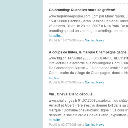
Co-branding: Quand les stars se griffent!
www.lagrandeepoque.com Écrit par Many Ngom, L
15-07-2008 L’actrice Sarah Jessica Parker au lanc
vêtements, Bitten, le 23 mai 2007 à New York. De nos
branding qui est un «mariage marketing» entre deux
la suite...
Publié le 18/07/2008 dans
Naming News
A coups de flûtes, la marque Champagne gagne..
www.tdg.ch 1er juillet 2008 - BOULANGERIEL'Institu
intellectuelle a accordé à la boulangerie Cornu l'
De Champagne Suisse ». La demande avait été d
Cornu, maire du village de Champagne, dans le Nor
suite...
Publié le 04/07/2008 dans
Naming News
Vin : Cheval Blanc débouté
www.challenges.fr 01.07.2008L'exploitant du châte
Arnault et Albert Frère s'est vu donner tort dans s
marque " Domaine cheval-blanc Signé ". La cour d
débouté la société civile Cheval Blanc , exploitant
la suite...
Publié le 02/07/2008 dans
Naming News